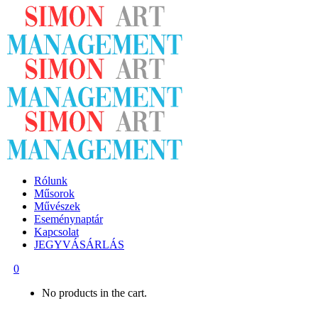
Rólunk
Műsorok
Művészek
Eseménynaptár
Kapcsolat
JEGYVÁSÁRLÁS
0
No products in the cart.