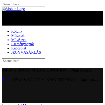
Rólunk
Műsorok
Művészek
Eseménynaptár
Kapcsolat
JEGYVÁSÁRLÁS
ABBA & BONEY M. KONCERTSHOW – Nagykanizsa
.
Home
/
ABBA & BONEY M. KONCERTSHOW – Nagykanizsa