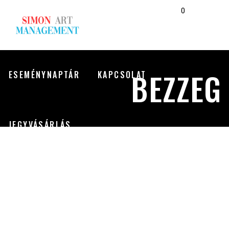
0
RÓLUNK
MŰSOROK
MŰVÉSZEK
No products in the cart.
BEZZEG
ESEMÉNYNAPTÁR
KAPCSOLAT
JEGYVÁSÁRLÁS