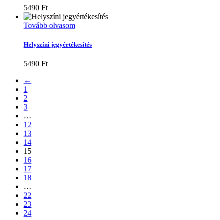
5490
Ft
Tovább olvasom
Helyszíni jegyértékesítés
5490
Ft
←
1
2
3
…
12
13
14
15
16
17
18
…
22
23
24