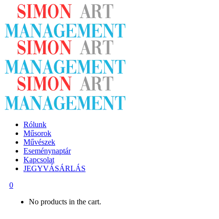
Rólunk
Műsorok
Művészek
Eseménynaptár
Kapcsolat
JEGYVÁSÁRLÁS
0
No products in the cart.