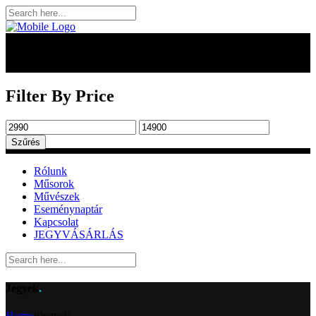
Filter By Price
Min
Max
ár
ár
Szűrés
Rólunk
Műsorok
Művészek
Eseménynaptár
Kapcsolat
JEGYVÁSÁRLÁS
Jegyek
.
Home
/
/
Jegyek