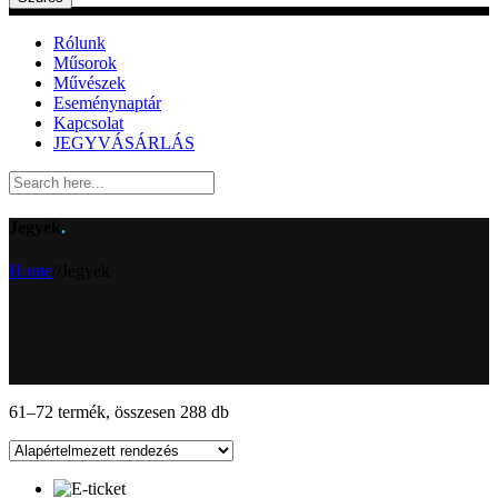
Rólunk
Műsorok
Művészek
Eseménynaptár
Kapcsolat
JEGYVÁSÁRLÁS
Jegyek
.
Home
/
/
Jegyek
61–72 termék, összesen 288 db