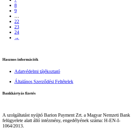
8
9
…
22
23
24
→
Hasznos információk
Adatvédelmi tájékoztató
Általános Szerződési Feltételek
Bankkártyás fizetés
A szolgáltatást nyújtó Barion Payment Zrt. a Magyar Nemzeti Bank
felügyelete alatt álló intézmény, engedélyének száma: H-EN-I-
1064/2013.