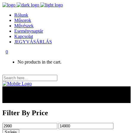
Rólunk
Műsorok
Művészek
Eseménynaptár
Kapcsolat
JEGYVÁSÁRLÁS
0
No products in the cart.
Filter By Price
Min
Max
ár
ár
Szűrés