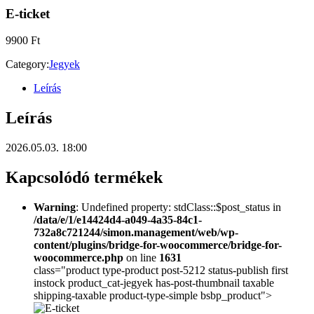
E-ticket
9900
Ft
Category:
Jegyek
Leírás
Leírás
2026.05.03. 18:00
Kapcsolódó termékek
Warning
: Undefined property: stdClass::$post_status in
/data/e/1/e14424d4-a049-4a35-84c1-
732a8c721244/simon.management/web/wp-
content/plugins/bridge-for-woocommerce/bridge-for-
woocommerce.php
on line
1631
class="product type-product post-5212 status-publish first
instock product_cat-jegyek has-post-thumbnail taxable
shipping-taxable product-type-simple bsbp_product">