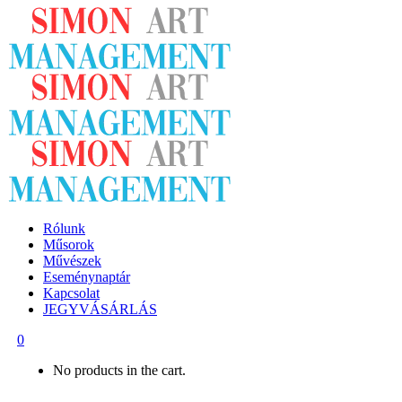
Rólunk
Műsorok
Művészek
Eseménynaptár
Kapcsolat
JEGYVÁSÁRLÁS
0
No products in the cart.