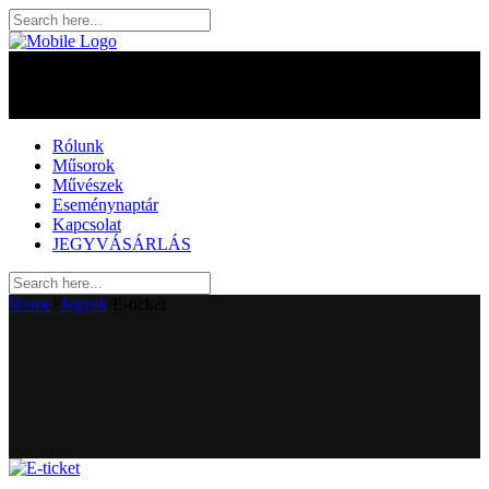
Rólunk
Műsorok
Művészek
Eseménynaptár
Kapcsolat
JEGYVÁSÁRLÁS
Home
/
/
Jegyek
/
E-ticket