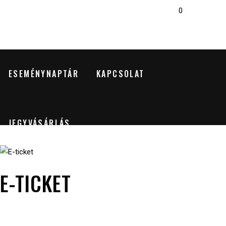
0
RÓLUNK
MŰSOROK
MŰVÉSZEK
No products in the cart.
ESEMÉNYNAPTÁR
KAPCSOLAT
JEGYVÁSÁRLÁS
E-TICKET
8900
Ft