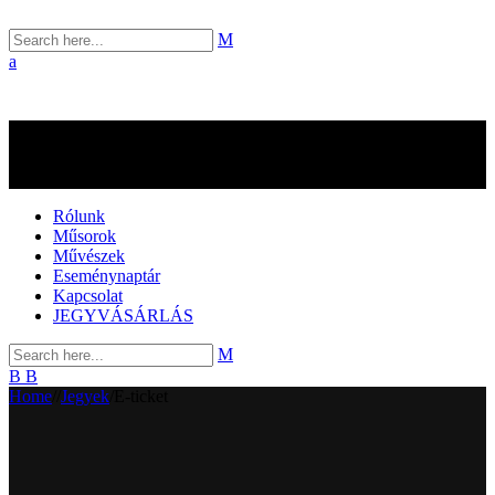
Rólunk
Műsorok
Művészek
Eseménynaptár
Kapcsolat
JEGYVÁSÁRLÁS
Home
/
/
Jegyek
/
E-ticket