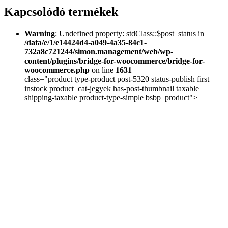
Kapcsolódó termékek
Warning
: Undefined property: stdClass::$post_status in
/data/e/1/e14424d4-a049-4a35-84c1-
732a8c721244/simon.management/web/wp-
content/plugins/bridge-for-woocommerce/bridge-for-
woocommerce.php
on line
1631
class="product type-product post-5320 status-publish first
instock product_cat-jegyek has-post-thumbnail taxable
shipping-taxable product-type-simple bsbp_product">