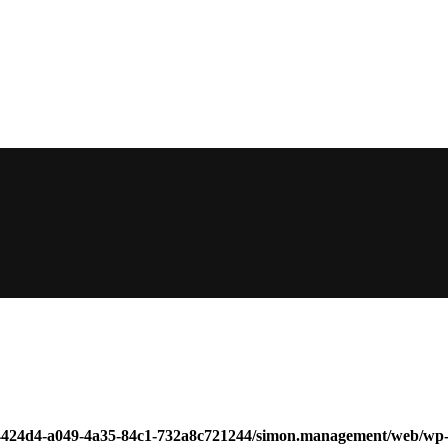
14424d4-a049-4a35-84c1-732a8c721244/simon.management/web/wp-c