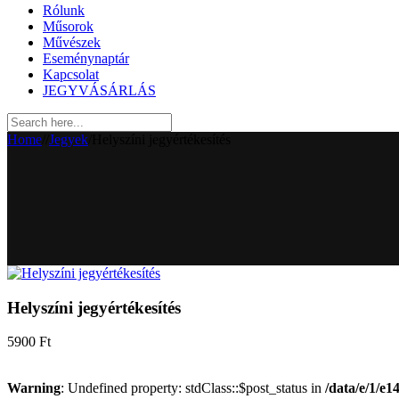
Rólunk
Műsorok
Művészek
Eseménynaptár
Kapcsolat
JEGYVÁSÁRLÁS
Home
/
/
Jegyek
/
Helyszíni jegyértékesítés
Helyszíni jegyértékesítés
5900
Ft
Warning
: Undefined property: stdClass::$post_status in
/data/e/1/e