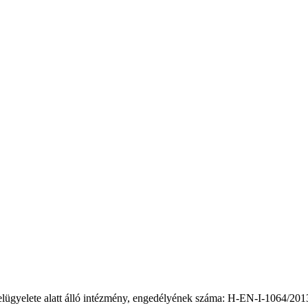
elügyelete alatt álló intézmény, engedélyének száma: H-EN-I-1064/201