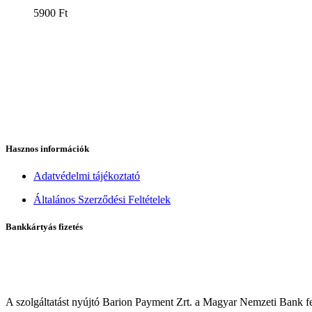
5900
Ft
Hasznos információk
Adatvédelmi tájékoztató
Általános Szerződési Feltételek
Bankkártyás fizetés
A szolgáltatást nyújtó Barion Payment Zrt. a Magyar Nemzeti Bank f