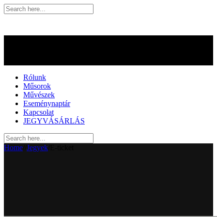
Rólunk
Műsorok
Művészek
Eseménynaptár
Kapcsolat
JEGYVÁSÁRLÁS
Home
/
/
Jegyek
/
E-ticket