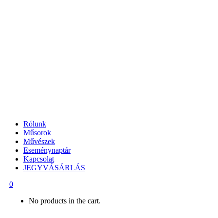
Rólunk
Műsorok
Művészek
Eseménynaptár
Kapcsolat
JEGYVÁSÁRLÁS
0
No products in the cart.