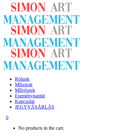
Rólunk
Műsorok
Művészek
Eseménynaptár
Kapcsolat
JEGYVÁSÁRLÁS
0
No products in the cart.