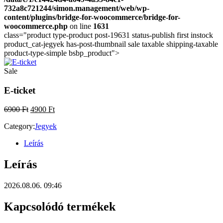
732a8c721244/simon.management/web/wp-
content/plugins/bridge-for-woocommerce/bridge-for-
woocommerce.php
on line
1631
class="product type-product post-19631 status-publish first instock
product_cat-jegyek has-post-thumbnail sale taxable shipping-taxable
product-type-simple bsbp_product">
Sale
E-ticket
Original
Current
6900
Ft
4900
Ft
price
price
Category:
Jegyek
was:
is:
6900 Ft.
4900 Ft.
Leírás
Leírás
2026.08.06. 09:46
Kapcsolódó termékek