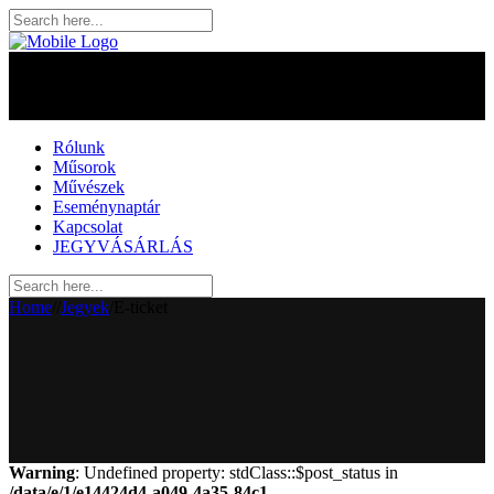
Rólunk
Műsorok
Művészek
Eseménynaptár
Kapcsolat
JEGYVÁSÁRLÁS
Home
/
/
Jegyek
/
E-ticket
Warning
: Undefined property: stdClass::$post_status in
/data/e/1/e14424d4-a049-4a35-84c1-